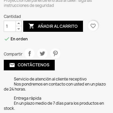
Proyección del panel de entrada al taller: siga las
instrucciones de seguridad
Cantidad

favorite_border
AÑADIR AL CARRITO

En orden
Compartir
CONTÁCTENOS
email
Servicio de atención al cliente receptivo
Nos pondremos en contacto con usted en un plazo
de 24 horas.
Entrega rápida
En un plazo medio de 7 días para los productos en
stock.