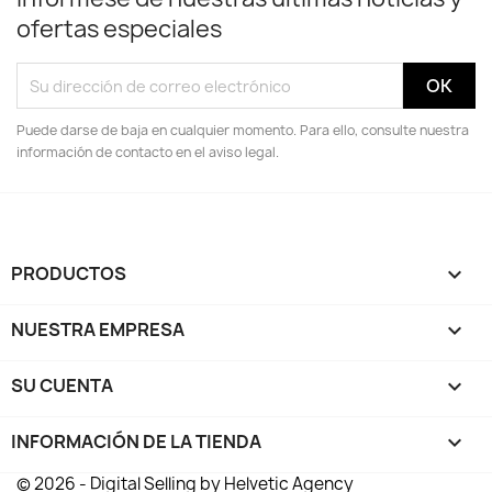
ofertas especiales
Puede darse de baja en cualquier momento. Para ello, consulte nuestra
información de contacto en el aviso legal.
PRODUCTOS

NUESTRA EMPRESA

SU CUENTA

INFORMACIÓN DE LA TIENDA
keyboard_arrow_down
© 2026 - Digital Selling by Helvetic Agency