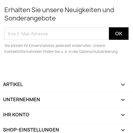
Erhalten Sie unsere Neuigkeiten und
Sonderangebote
Sie können Ihr Einverständnis jederzeit widerrufen. Unsere
Kontaktinformationen finden Sie u. a. in der Datenschutzerklärung.
ARTIKEL

UNTERNEHMEN

IHR KONTO

SHOP-EINSTELLUNGEN
keyboard_arrow_down