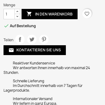
Menge

favorite_border
IN DEN WARENKORB

Auf Bestellung
Teilen
KONTAKTIEREN SIE UNS
email
Reaktiver Kundenservice
Wir antworten Ihnen innerhalb von maximal 24
Stunden.
Schnelle Lieferung
Im Durchschnitt innerhalb von 7 Tagen für
Lagerprodukte.
Internationaler Versand
Wir liefern in ganz Europa.