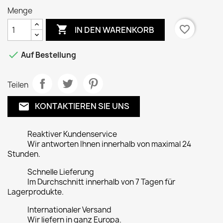
Menge

favorite_border
IN DEN WARENKORB

Auf Bestellung
Teilen
KONTAKTIEREN SIE UNS
email
Reaktiver Kundenservice
Wir antworten Ihnen innerhalb von maximal 24
Stunden.
Schnelle Lieferung
Im Durchschnitt innerhalb von 7 Tagen für
Lagerprodukte.
Internationaler Versand
Wir liefern in ganz Europa.