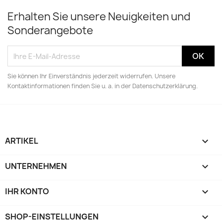
Erhalten Sie unsere Neuigkeiten und
Sonderangebote
Sie können Ihr Einverständnis jederzeit widerrufen. Unsere
Kontaktinformationen finden Sie u. a. in der Datenschutzerklärung.
ARTIKEL

UNTERNEHMEN

IHR KONTO

SHOP-EINSTELLUNGEN
keyboard_arrow_down