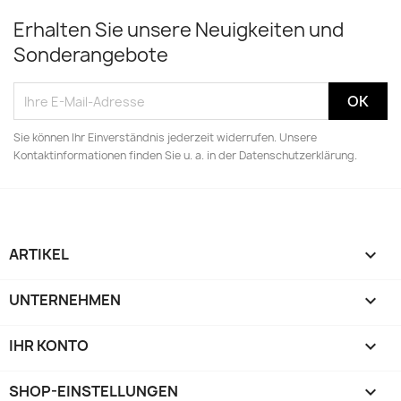
Erhalten Sie unsere Neuigkeiten und
Sonderangebote
Sie können Ihr Einverständnis jederzeit widerrufen. Unsere
Kontaktinformationen finden Sie u. a. in der Datenschutzerklärung.
ARTIKEL

UNTERNEHMEN

IHR KONTO

SHOP-EINSTELLUNGEN
keyboard_arrow_down