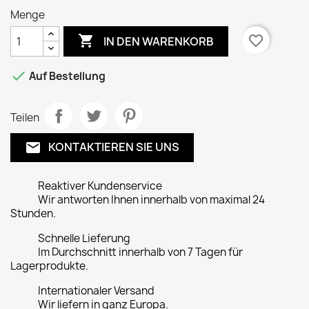
Menge

favorite_border
IN DEN WARENKORB

Auf Bestellung
Teilen
KONTAKTIEREN SIE UNS
email
Reaktiver Kundenservice
Wir antworten Ihnen innerhalb von maximal 24
Stunden.
Schnelle Lieferung
Im Durchschnitt innerhalb von 7 Tagen für
Lagerprodukte.
Internationaler Versand
Wir liefern in ganz Europa.