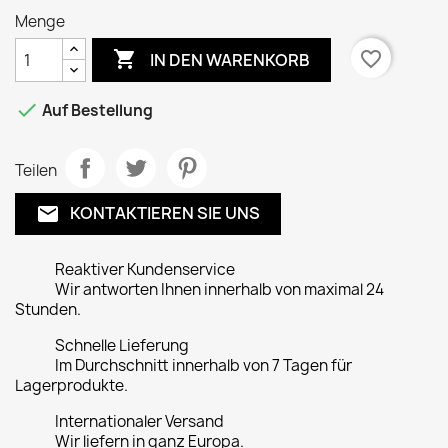
Menge

favorite_border
IN DEN WARENKORB

Auf Bestellung
Teilen
KONTAKTIEREN SIE UNS
email
Reaktiver Kundenservice
Wir antworten Ihnen innerhalb von maximal 24
Stunden.
Schnelle Lieferung
Im Durchschnitt innerhalb von 7 Tagen für
Lagerprodukte.
Internationaler Versand
Wir liefern in ganz Europa.