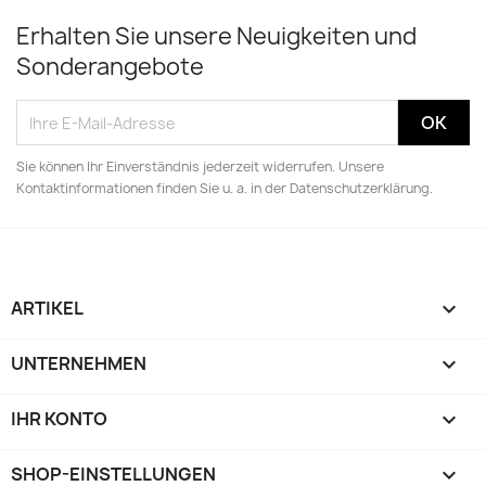
Erhalten Sie unsere Neuigkeiten und
Sonderangebote
Sie können Ihr Einverständnis jederzeit widerrufen. Unsere
Kontaktinformationen finden Sie u. a. in der Datenschutzerklärung.
ARTIKEL

UNTERNEHMEN

IHR KONTO

SHOP-EINSTELLUNGEN
keyboard_arrow_down