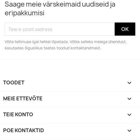
Saage meie värskeimaid uudiseid ja
eripakkumisi
Võite tellimuse igal hetkel lõpetada. Võtke selleks meiega ühendust,
kasutades õiguslikus teates toodud kontaktandmeid.
TOODET

MEIE ETTEVÕTE

TEIE KONTO

POE KONTAKTID
keyboard_arrow_down