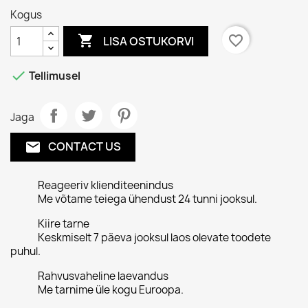
Kogus

favorite_border
LISA OSTUKORVI

Tellimusel
Jaga
CONTACT US
email
Reageeriv klienditeenindus
Me võtame teiega ühendust 24 tunni jooksul.
Kiire tarne
Keskmiselt 7 päeva jooksul laos olevate toodete
puhul.
Rahvusvaheline laevandus
Me tarnime üle kogu Euroopa.