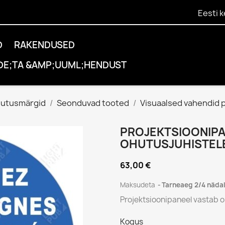
Eesti k
D
RAKENDUSED
DE;TA &AMP;UUML;HENDUST
hutusmärgid
Seonduvad tooted
Visuaalsed vahendid p
PROJEKTSIOONIPA
OHUTUSJUHISTEL
63,00 €
Maksudeta
Tarneaeg 2/4 näda
Projektsioonipaneel vastab o
Kogus