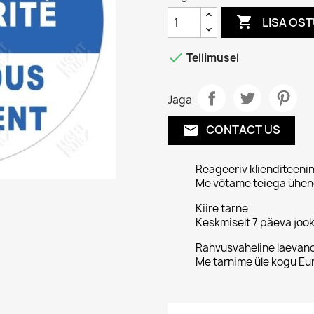

LISA OS

Tellimusel
Jaga
CONTACT US
email
Reageeriv klienditeeni
Me võtame teiega ühend
Kiire tarne
Keskmiselt 7 päeva jook
Rahvusvaheline laevan
Me tarnime üle kogu Eu