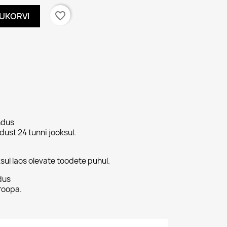
favorite_border
TUKORVI
ndus
ust 24 tunni jooksul.
sul laos olevate toodete puhul.
dus
roopa.