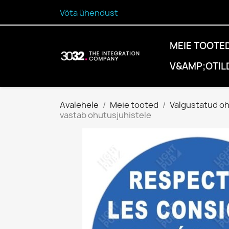
Võta ühendust
MEIE TOOTE
V&AMP;OTIL
Avalehele
Meie tooted
Valgustatud o
vastab ohutusjuhistele