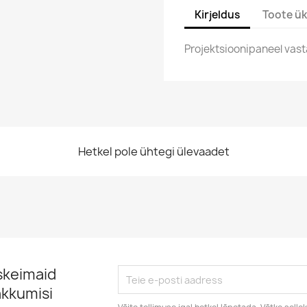
Kirjeldus
Toote ük
Projektsioonipaneel vast
Hetkel pole ühtegi ülevaadet
skeimaid
akkumisi