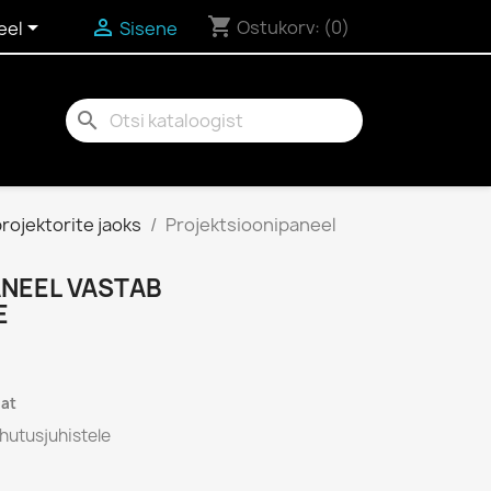
shopping_cart


Ostukorv:
(0)
eel
Sisene
search
rojektorite jaoks
Projektsioonipaneel
NEEL VASTAB
E
lat
hutusjuhistele