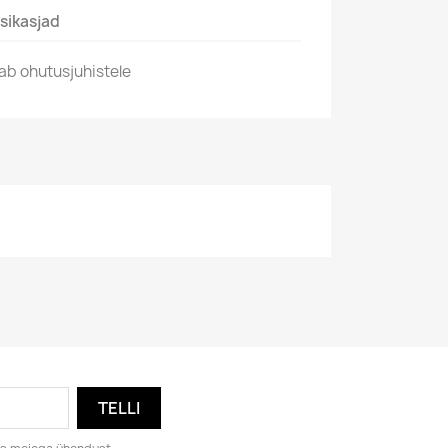
sikasjad
ab ohutusjuhistele