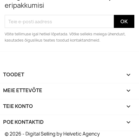
eripakkumisi
Võite tellimuse igal hetkel lõpetada. Võtke selleks meiega ühendust,
kasutades õiguslikus teates toodud kontaktandmeid.
TOODET

MEIE ETTEVÕTE

TEIE KONTO

POE KONTAKTID
keyboard_arrow_down
© 2026 - Digital Selling by Helvetic Agency