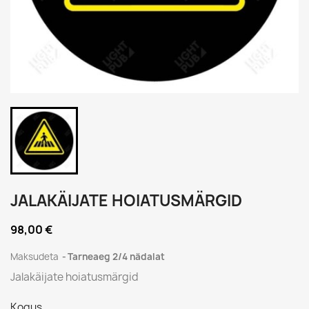
JALAKÄIJATE HOIATUSMÄRGID
98,00 €
Maksudeta
Tarneaeg 2/4 nädalat
Jalakäijate hoiatusmärgid
Kogus