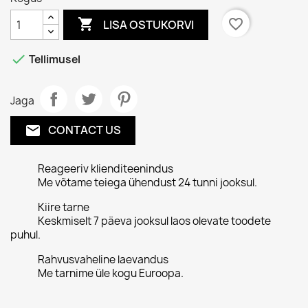

favorite_border
LISA OSTUKORVI

Tellimusel
Jaga
CONTACT US
email
Reageeriv klienditeenindus
Me võtame teiega ühendust 24 tunni jooksul.
Kiire tarne
Keskmiselt 7 päeva jooksul laos olevate toodete
puhul.
Rahvusvaheline laevandus
Me tarnime üle kogu Euroopa.