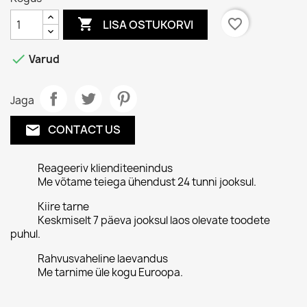

favorite_border
LISA OSTUKORVI

Varud
Jaga
CONTACT US
email
Reageeriv klienditeenindus
Me võtame teiega ühendust 24 tunni jooksul.
Kiire tarne
Keskmiselt 7 päeva jooksul laos olevate toodete
puhul.
Rahvusvaheline laevandus
Me tarnime üle kogu Euroopa.