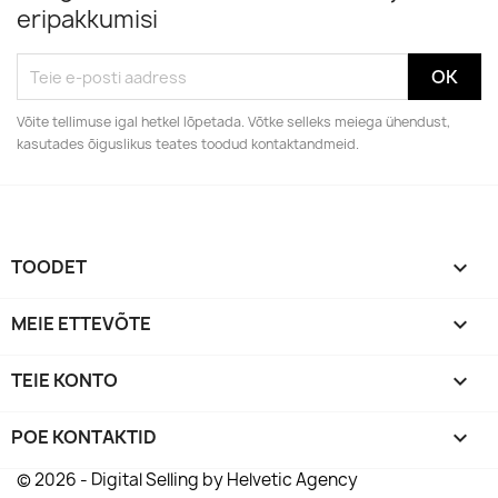
eripakkumisi
Võite tellimuse igal hetkel lõpetada. Võtke selleks meiega ühendust,
kasutades õiguslikus teates toodud kontaktandmeid.
TOODET

MEIE ETTEVÕTE

TEIE KONTO

POE KONTAKTID
keyboard_arrow_down
© 2026 - Digital Selling by Helvetic Agency