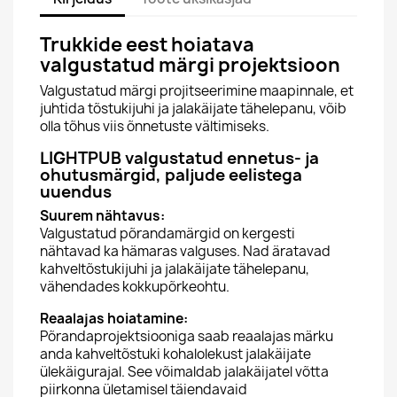
Trukkide eest hoiatava
valgustatud märgi projektsioon
Valgustatud märgi projitseerimine maapinnale, et
juhtida tõstukijuhi ja jalakäijate tähelepanu, võib
olla tõhus viis õnnetuste vältimiseks.
LIGHTPUB valgustatud ennetus- ja
ohutusmärgid, paljude eelistega
uuendus
Suurem nähtavus:
Valgustatud põrandamärgid on kergesti
nähtavad ka hämaras valguses. Nad äratavad
kahveltõstukijuhi ja jalakäijate tähelepanu,
vähendades kokkupõrkeohtu.
Reaalajas hoiatamine:
Põrandaprojektsiooniga saab reaalajas märku
anda kahveltõstuki kohalolekust jalakäijate
ülekäigurajal. See võimaldab jalakäijatel võtta
piirkonna ületamisel täiendavaid