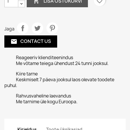

favorite_border
LISA OSTUKORVI
Jaga
CONTACT US
email
Reageeriv klienditeenindus
Me võtame teiega ühendust 24 tunni jooksul.
Kiire tarne
Keskmiselt 7 päeva jooksul laos olevate toodete
puhul.
Rahvusvaheline laevandus
Me tarnime üle kogu Euroopa.
Kirjeldus
Toote üksikasjad