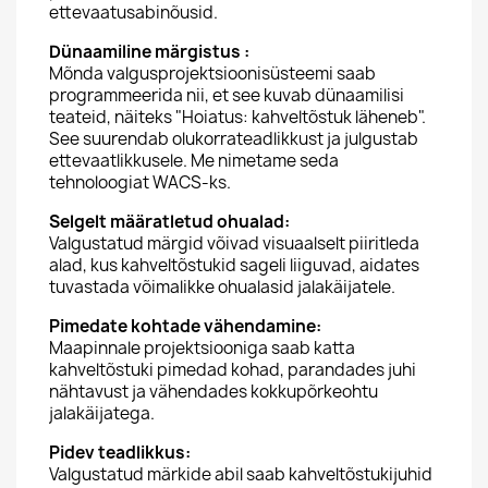
ettevaatusabinõusid.
Dünaamiline märgistus :
Mõnda valgusprojektsioonisüsteemi saab
programmeerida nii, et see kuvab dünaamilisi
teateid, näiteks "Hoiatus: kahveltõstuk läheneb".
See suurendab olukorrateadlikkust ja julgustab
ettevaatlikkusele. Me nimetame seda
tehnoloogiat WACS-ks.
Selgelt määratletud ohualad:
Valgustatud märgid võivad visuaalselt piiritleda
alad, kus kahveltõstukid sageli liiguvad, aidates
tuvastada võimalikke ohualasid jalakäijatele.
Pimedate kohtade vähendamine:
Maapinnale projektsiooniga saab katta
kahveltõstuki pimedad kohad, parandades juhi
nähtavust ja vähendades kokkupõrkeohtu
jalakäijatega.
Pidev teadlikkus:
Valgustatud märkide abil saab kahveltõstukijuhid