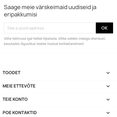
Saage meie värskeimaid uudiseid ja
eripakkumisi
Võite tellimuse igal hetkel lõpetada. Võtke selleks meiega ühendust,
kasutades õiguslikus teates toodud kontaktandmeid.
TOODET

MEIE ETTEVÕTE

TEIE KONTO

POE KONTAKTID
keyboard_arrow_down